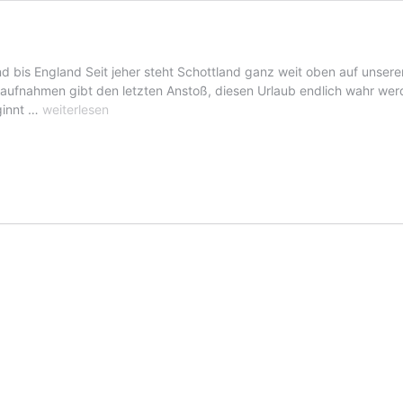
land bis England Seit jeher steht Schottland ganz weit oben auf unser
aufnahmen gibt den letzten Anstoß, diesen Urlaub endlich wahr werd
Reise
ginnt …
weiterlesen
nach
Schottland