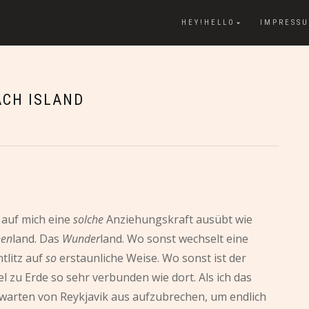
HEY!HELLO
IMPRESS
ACH ISLAND
s auf mich eine
solche
Anziehungskraft ausübt wie
hen
land. Das
Wunder
land. Wo sonst wechselt eine
tlitz auf
so
erstaunliche Weise. Wo sonst ist der
zu Erde so sehr verbunden wie dort. Als ich das
erwarten von Reykjavik aus aufzubrechen, um endlich