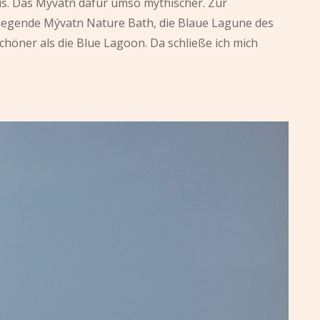
is. Das Mývatn dafür umso mythischer. Zur
iegende Mývatn Nature Bath, die Blaue Lagune des
chöner als die Blue Lagoon. Da schließe ich mich