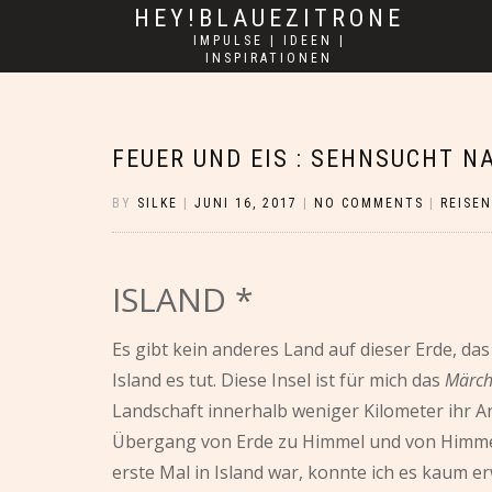
HEY!BLAUEZITRONE
IMPULSE | IDEEN |
INSPIRATIONEN
FEUER UND EIS : SEHNSUCHT N
BY
SILKE
|
JUNI 16, 2017
|
NO COMMENTS
|
REISEN
ISLAND *
Es gibt kein anderes Land auf dieser Erde, da
Island es tut. Diese Insel ist für mich das
Märc
Landschaft innerhalb weniger Kilometer ihr An
Übergang von Erde zu Himmel und von Himmel 
erste Mal in Island war, konnte ich es kaum 