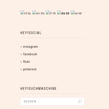
NL
EN
FR
DE
IW
HEY!SOCIAL
instagram
facebook
flickr
pinterest
HEY!SUCHMASCHINE