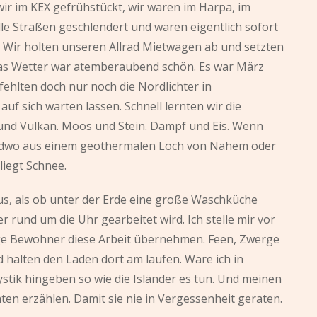
wir im KEX gefrühstückt, wir waren im Harpa, im
alle Straßen geschlendert und waren eigentlich sofort
s. Wir holten unseren Allrad Mietwagen ab und setzten
Das Wetter war atemberaubend schön. Es war März
ehlten doch nur noch die Nordlichter in
auf sich warten lassen. Schnell lernten wir die
und Vulkan. Moos und Stein. Dampf und Eis. Wenn
dwo aus einem geothermalen Loch von Nahem oder
iegt Schnee.
aus, als ob unter der Erde eine große Waschküche
er rund um die Uhr gearbeitet wird. Ich stelle mir vor
ge Bewohner diese Arbeit übernehmen. Feen, Zwerge
nd halten den Laden dort am laufen. Wäre ich in
stik hingeben so wie die Isländer es tun. Und meinen
ten erzählen. Damit sie nie in Vergessenheit geraten.