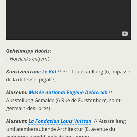
Geheimtipp Hotels:
– Hotellinks entfernt –
Kunstzentrum:
Le Bal
// Photoausstellung (6, impasse
de la défense, pigalle)
Museum:
Musée national Eugène Delacroix
//
Ausstellung Gemälde (6 Rue de Furstenberg, saint-
germain-des- prés)
Museum
:
La Fondation Louis Vuitton
// Ausstellung
und atemberaubende Architektur (8, avenue du