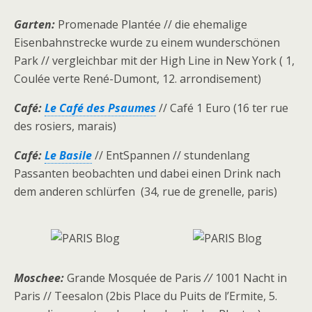
Garten:
Promenade Plantée // die ehemalige
Eisenbahnstrecke wurde zu einem wunderschönen
Park // vergleichbar mit der High Line in New York ( 1,
Coulée verte René-Dumont, 12. arrondisement)
Café:
Le Café des Psaumes
// Café 1 Euro (16 ter rue
des rosiers, marais)
Café:
Le Basile
// EntSpannen // stundenlang
Passanten beobachten und dabei einen Drink nach
dem anderen schlürfen (34, rue de grenelle, paris)
Moschee:
Grande Mosquée de Paris
//
1001 Nacht in
Paris // Teesalon (2bis Place du Puits de l’Ermite, 5.