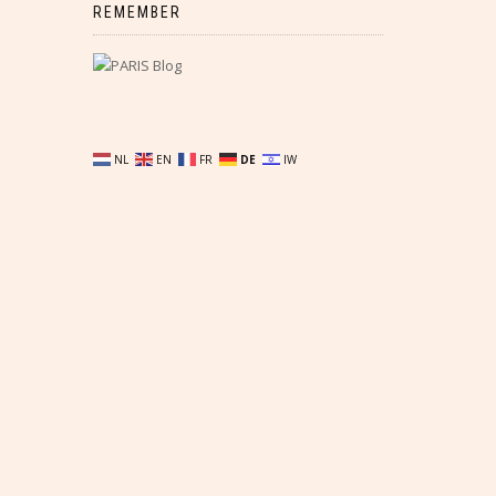
REMEMBER
NL
EN
FR
DE
IW