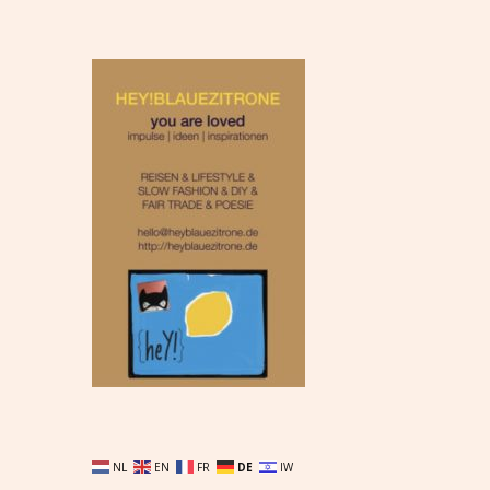
NL
EN
FR
DE
IW