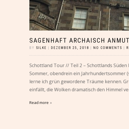
SAGENHAFT ARCHAISCH ANMU
BY
SILKE
|
DEZEMBER 25, 2018
|
NO COMMENTS
|
R
Schottland Tour // Teil 2 – Schottlands Süde
Sommer, obendrein ein Jahrhundertsommer (s
lerne ich grün gewordene Träume kennen. Grün
einfällt, die Wolken dramatisch den Himmel ver
Read more